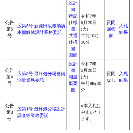
設計
書
特記
令和7年
公告
仕様
5月20日
質問
広第3号 新発田広域消防
入札
第5
書
(火)
回答
本部解体設計業務委託
結果
号
共通
午前10時
書
仕様
00分
書
図面
設計
令和7年
公告
書
5月20日
広第2号 最終処分場整備
質問
入札
第4
測量
(火)
測量業務委託
なし
結果
号
概要
午前9時30
図
分
公告
※本入札は
広第1号 最終処分場設計
第3
中止いたし
調査等業務委託
号
ます。