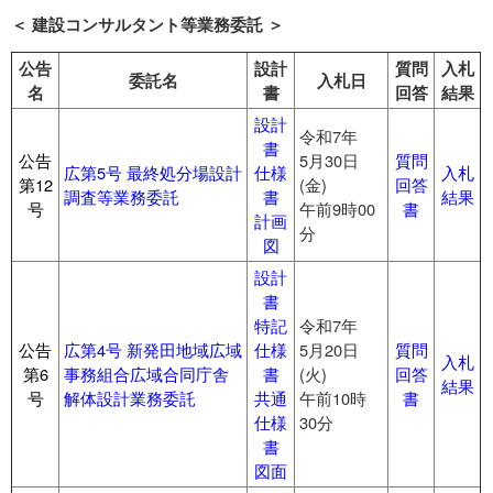
＜ 建設コンサルタント等業務委託 ＞
公告
設計
質問
入札
委託名
入札日
名
書
回答
結果
設計
令和7年
書
公告
5月30日
質問
広第5号 最終処分場設計
仕様
入札
第12
(金)
回答
調査等業務委託
書
結果
号
午前9時00
書
計画
分
図
設計
書
特記
令和7年
公告
広第4号 新発田地域広域
仕様
5月20日
質問
入札
第6
事務組合広域合同庁舎
書
(火)
回答
結果
号
解体設計業務委託
共通
午前10時
書
仕様
30分
書
図面