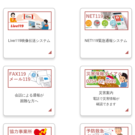
Live119映像伝送システム
NET119緊急通報システム
災害案内
会話による通報が
電話で災害情報が
困難な方へ
確認できます