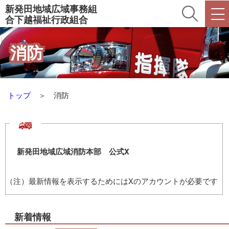
新発田地域広域事務組
合
下越福祉行政組合
消防
トップ
＞ 消防
新発田地域広域消防本部 公式X
（注）最新情報を表示するためにはXのアカウントが必要です
新着情報